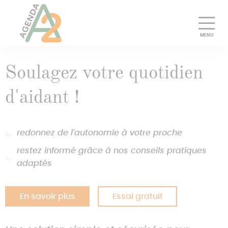
Découvrir
Soulagez votre quotidien
Essayer gratuitement
d'aidant !
Pourquoi choisir Agenda A2
redonnez de l'autonomie à votre proche
Tarifs
restez informé grâce à nos conseils pratiques
Presse
adaptés
Pros
En savoir plus
Essai gratuit
Se connecter