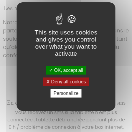
Les autre fonctionnalités de la tablette A2
Notre tablette a été conçue pour être le
partenaire idéal de votre quotidien tant dans le
This site uses cookies
and gives you control
soulagement de votre charge mentale en tant
over what you want to
qu’aidant mais aussi dans l’amélioration du
activate
confort de vie de vote proche.
OK, accept all
Deny all cookies
Personalize
En cas de déconnexion, vous êtes prévenu par sms
Vous recevez un sms si la tablette n'est plus
connectée : tablette débranchée pendant plus de
6 h / problème de connexion à votre box internet.