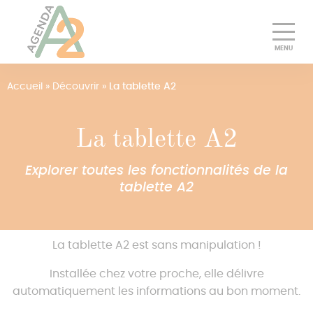
Découvrir
Accueil
»
Découvrir
»
La tablette A2
Essayer gratuitement
La tablette A2
Pourquoi choisir Agenda A2
Explorer toutes les fonctionnalités de la
Tarifs
tablette A2
Presse
La tablette A2 est sans manipulation !
Pros
Installée chez votre proche, elle délivre
Se connecter
automatiquement les informations au bon moment.