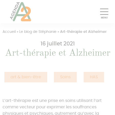
Découvrir
Accueil
»
Le blog de Stéphanie
»
Art-thérapie et Alzheimer
16 juillet 2021
Essayer gratuitement
Art-thérapie et Alzheimer
Pourquoi choisir Agenda A2
Tarifs
art & bien-être
Soins
HAS
Presse
Pros
L’art-thérapie est une prise en soins utilisant l’art
Se connecter
comme vecteur pour exprimer les souffrances
physiques et psychiques, autrement qu’avec la