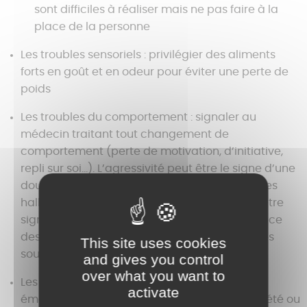
sont difficiles à réaliser mais ne pas faire à la
place de la personne
Les troubles sensoriels : privilégier des aliments
forts en goût et en odeur pour éviter une perte de
poids
Les troubles du comportement : signaler au
médecin traitant tout changement de
comportement (perte de motivation, d’initiative,
repli sur soi…). L’agressivité peut être le signe d’une
douleur, d’un inconfort ou d’une dépression. Les
hallucinations et les déambulations doivent être
signalées très rapidement pour mettre en place
des réponses adaptées. Proposer des activités
This site uses cookies
sources de plaisir.
and gives you control
over what you want to
Les troubles psychologiques, affectifs et
activate
émotionnels : les signes de dépression, d’anxiété ou