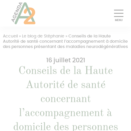
Découvrir
Accueil
»
Le blog de Stéphanie
»
Conseils de la Haute
Autorité de santé concernant l’accompagnement à domicile
des personnes présentant des maladies neurodégénératives
Essayer gratuitement
16 juillet 2021
Pourquoi choisir Agenda A2
Conseils de la Haute
Tarifs
Autorité de santé
Presse
concernant
Pros
l’accompagnement à
Se connecter
domicile des personnes