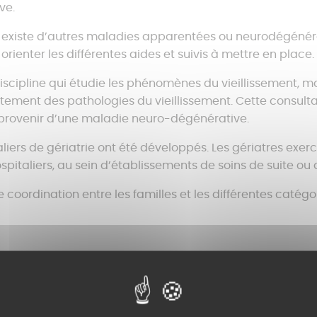
ve.
l existe d’autres maladies apparentées ou neurodégénérat
orienter les différentes aides et suivis à mettre en place.
discipline qui étudie les phénomènes du vieillissement, 
raitement des pathologies du vieillissement. Cette consul
 provenir d’une maladie neuro-dégénérative.
iers de gériatrie ont été développés. Les gériatres exerc
spitaliers, au sein d’établissements de soins de suite o
 coordination entre les familles et les différentes catégo
 article vous a interessé ? Partagez le à vos proch