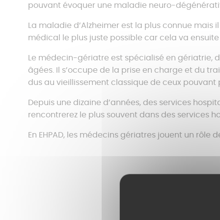
pouvant évoquer une maladie neuro-dégénérati
La maladie d’Alzheimer est la plus connue mais i
médical le plus juste possible car cela va ensuite 
Le médecin-gériatre est spécialisé en gériatrie, 
âgées. Il s’occupe de la prise en charge et du t
dus au vieillissement classique de ceux pouvant
Depuis une dizaine d’années, des services hospital
rencontrerez le plus souvent dans des services ho
En EHPAD, les médecins gériatres jouent un rôle de
Cet