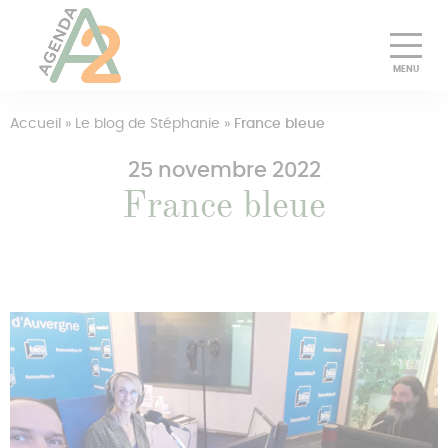
Découvrir
Accueil
»
Le blog de Stéphanie
»
France bleue
25 novembre 2022
Essayer gratuitement
France bleue
Pourquoi choisir Agenda A2
Tarifs
Presse
Pros
Se connecter