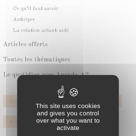
Ce qu’il faut savoir
Anticiper
La relation aidant-aidé
Articles offerts
Toutes les thématiques
Le quotidien avec Agenda A2
Comportement
Marche
UHR
This site uses cookies
and gives you control
over what you want to
Accompagner
Associations
activate