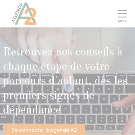
Découvrir
Retrouvez nos conseils à
Essayer gratuitement
chaque étape de votre
Pourquoi choisir Agenda A2
parcours d'aidant, dès les
Tarifs
premiers signes de
Presse
dépendance
Pros
Se connecter
Se connecter à Agenda A2