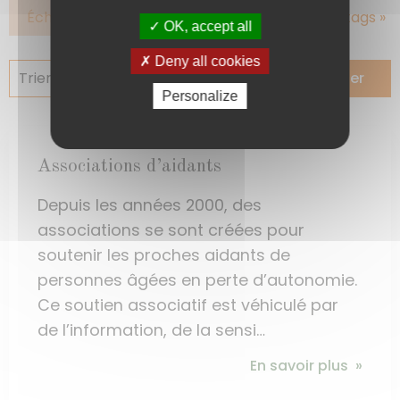
Échanges
Motricité
Voir plus de tags »
OK, accept all
Deny all cookies
Trier par :
Rechercher
Personalize
Associations d’aidants
Depuis les années 2000, des
associations se sont créées pour
soutenir les proches aidants de
personnes âgées en perte d’autonomie.
Ce soutien associatif est véhiculé par
de l’information, de la sensi…
En savoir plus